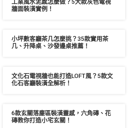
工業風水泥感怎麼做？5大款灰色電視
牆面裝潢實例！
小坪數客廳茶几怎麼挑？35款實用茶
几、升降桌、沙發邊桌推薦！
文化石電視牆也能打造LOFT風？5款文
化石客廳裝潢全解析！
6款玄關落塵區裝潢靈感，六角磚、花
磚教你打造小宅玄關！