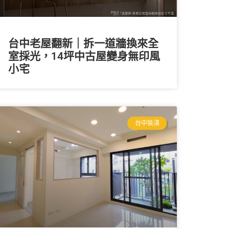
台中老屋翻新｜拆一道牆換來全
室採光，14坪中古屋變身無印風
小宅
台中裝潢