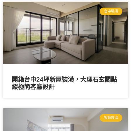
台中裝潢
開箱台中24坪新屋裝潢，大理石玄關點
綴極簡客廳設計
客廳裝潢