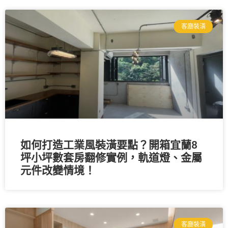
客廳裝潢
如何打造工業風裝潢要點？開箱宜蘭8
坪小坪數套房翻修實例，軌道燈、金屬
元件改變情境！
客廳裝潢