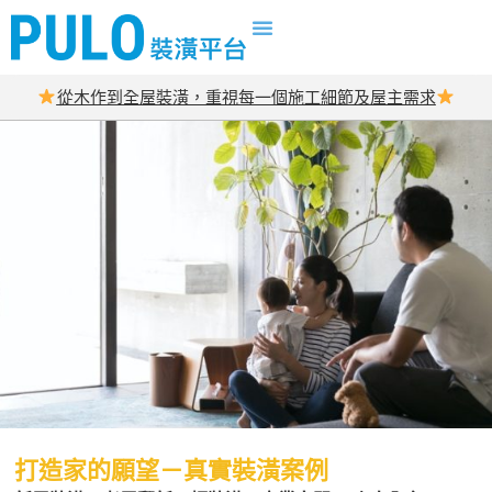
從木作到全屋裝潢，重視每一個施工細節及屋主需求
打造家的願望－真實裝潢案例