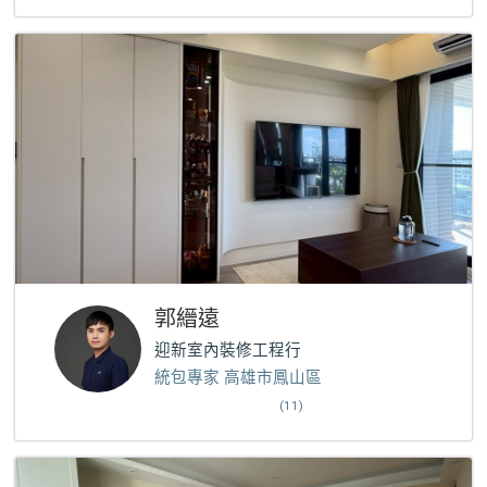
郭縉遠
迎新室內裝修工程行
統包專家 高雄市鳳山區
(11)