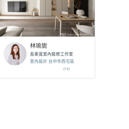
林瑜旎
長乘寬室內裝修工作室
室內設計 台中市西屯區
(12)