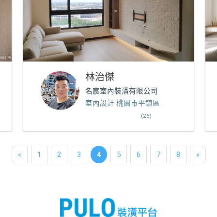
林治傑
名宸室內裝潢有限公司
室內設計 桃園市平鎮區
(26)
«
1
2
3
4
5
6
7
8
»