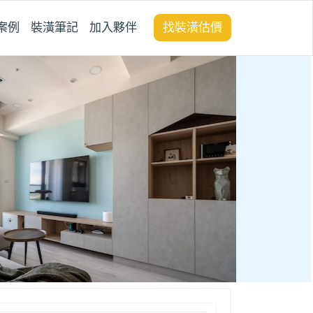
案例
裝潢筆記
加入夥伴
找裝潢估價