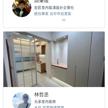
邱秉竤
宏匠室內裝潢設計企業社
統包專家 台中市后里區
(3)
林哲丞
允承室內裝修
木作 苗栗縣通霄鎮