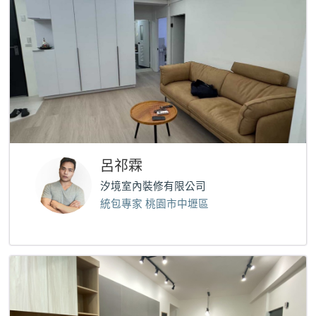
呂祁霖
汐境室內裝修有限公司
統包專家 桃園市中壢區