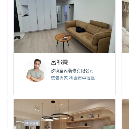
呂祁霖
汐境室內裝修有限公司
統包專家 桃園市中壢區