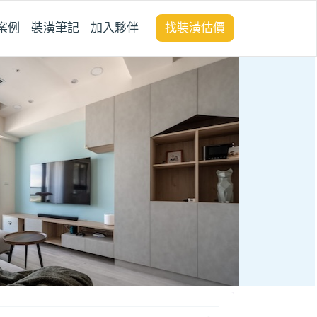
案例
裝潢筆記
加入夥伴
找裝潢估價