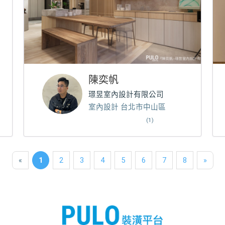
陳奕帆
璟昱室內設計有限公司
室內設計 台北市中山區
(1)
«
1
2
3
4
5
6
7
8
»