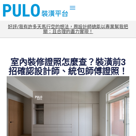
好評/我有許多天馬行空的想法，周設計師總能以專業幫我把
關：且合理的盡力實現！
室內裝修證照怎麼查？裝潢前3
招確認設計師、統包師傅證照！