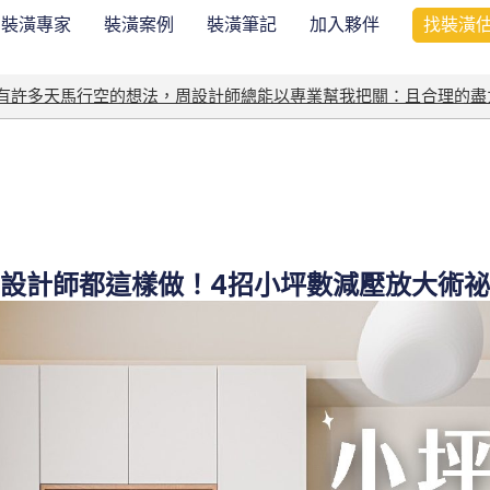
裝潢專家
裝潢案例
裝潢筆記
加入夥伴
找裝潢
我有許多天馬行空的想法，周設計師總能以專業幫我把關：且合理的盡
設計師都這樣做！4招小坪數減壓放大術