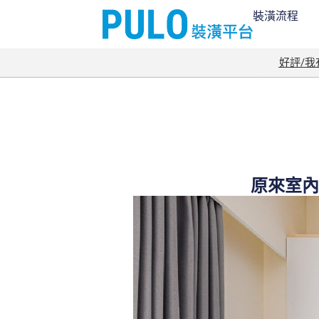
裝潢流程
好評/
原來室內