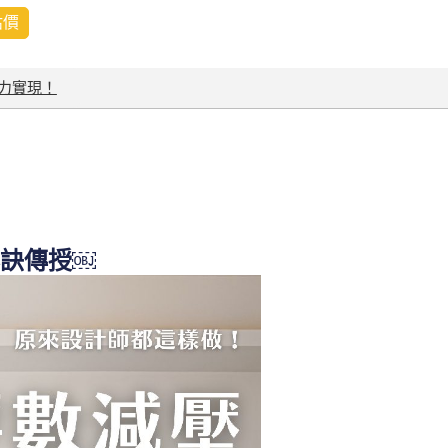
估價
力實現！
祕訣傳授￼