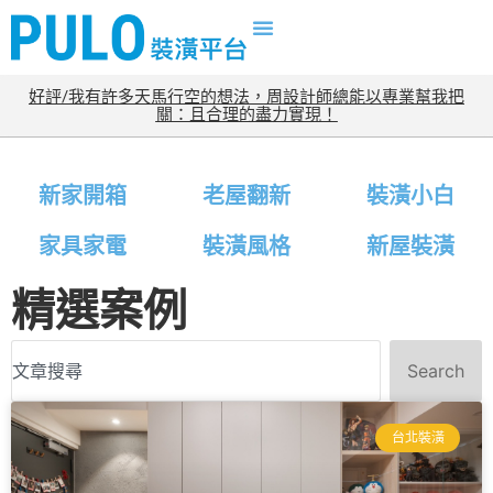
好評/我有許多天馬行空的想法，周設計師總能以專業幫我把
關：且合理的盡力實現！
新家開箱
老屋翻新
裝潢小白
家具家電
裝潢風格
新屋裝潢
精選案例
Search
台北裝潢