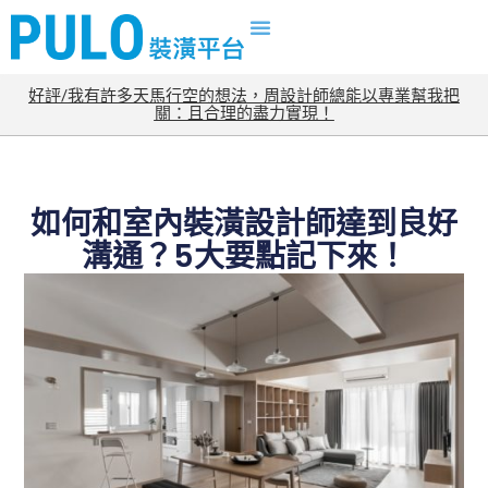
好評/我有許多天馬行空的想法，周設計師總能以專業幫我把
關：且合理的盡力實現！
如何和室內裝潢設計師達到良好
溝通？5大要點記下來！