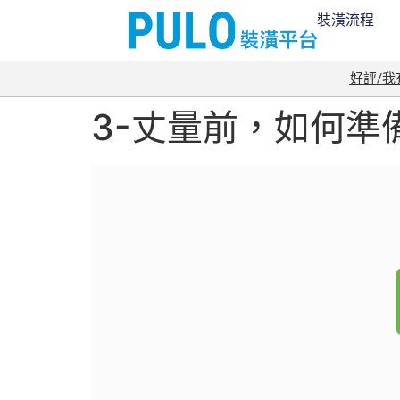
裝潢流程
好評/
3-丈量前，如何準