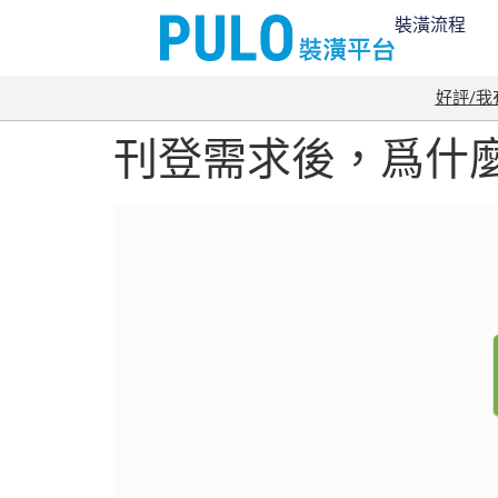
裝潢流程
好評/
刊登需求後，爲什