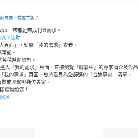
麼需要下載屋主版？
版 App，您都能完成刊登需求。
供您以下協助
「個人頁面」，點擊「我的需求」查看。
潢筆記。
」提供各種幫助給您。
簡介：進入「我的需求」頁面，直接瀏覽「聯繫中」的專家簡介及作
在「我的需求」頁面，您將看見為您篩選的「合適專家」清單。
主喜歡或聯繫哪幾位專家。
各樣禮物給您！
webQA