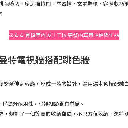
跳色噴漆、廚房推拉門、電器櫃、玄關鞋櫃、客廳收納
置
來看看 京樸室內設計工坊 完整的真實評價與作品
曼特電視牆搭配跳色牆
順勢延伸到客廳，形成一體的設計，選用
深木色搭配純
不僅提升耐用性，也讓細節更有質感。
求，規劃了一個
等高的收納空間
，不只方便收納，還特