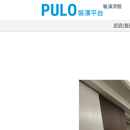
裝潢流程
好評/