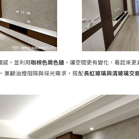
潤感，並利用
咖棕色跳色牆
，讓空間更有變化，看起來更
，兼顧油煙阻隔與採光需求，搭配
長虹玻璃與清玻璃交