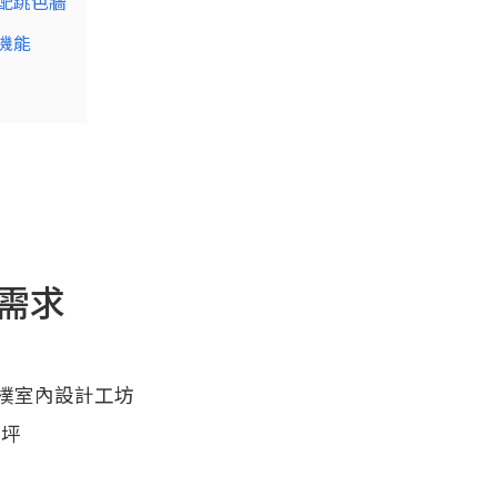
配跳色牆
機能
需求
京樸室內設計工坊
 坪