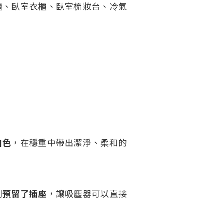
櫃、臥室衣櫃、臥室梳妝台、冷氣
白色
，在穩重中帶出潔淨、柔和的
別
預留了插座
，讓吸塵器可以直接