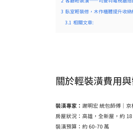
2
客廳輕裝潢——司曼特電視牆搭
3
臥室輕裝修，木作櫃體提升收納
3.1
相關文章:
關於輕裝潢費用與
裝潢專家：
謝明宏 統包師傅｜
房屋狀況：高雄，全新屋，約 18
裝潢預算：約 60-70 萬