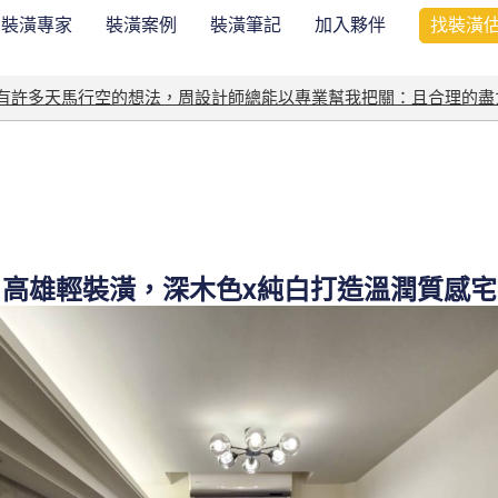
裝潢專家
裝潢案例
裝潢筆記
加入夥伴
找裝潢
我有許多天馬行空的想法，周設計師總能以專業幫我把關：且合理的盡
高雄輕裝潢，深木色x純白打造溫潤質感宅