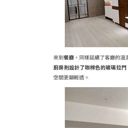
來到
餐廳
，同樣延續了客廳的溫
廚房則設計了咖棕色的玻璃拉門
空間更顯輕透。