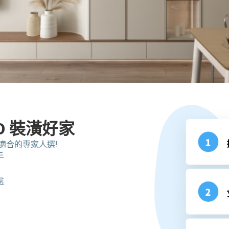
翻新
O 裝潢好家
適合的專家人選!
專家
手
處