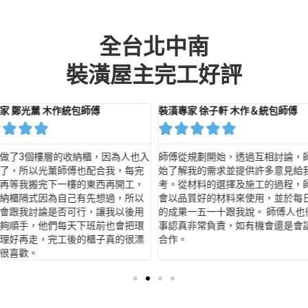
全台北中南
裝潢屋主完工好評
家 鄭光薰 木作統包師傅
裝潢專家 徐子軒 木作＆統包師傅









做了3個樓層的收納櫃，因為人也入
師傅從規劃開始，透過互相討論，
了，所以光薰師傅也配合我，每完
始了解我的需求並提供許多意見給
再等我搬完下一樓的東西再開工，
考。從材料的選擇及施工的過程，
納櫃隔式因為自己有先想過，所以
會以品質好的材料來使用，並於每
會跟我討論是否可行，讓我以後用
的成果一五一十跟我說。 師傅人也
夠順手，他們每天下班前也會把環
事認真非常負責，如有機會還是會
理好再走，完工後的櫃子真的很漂
合作。
很喜歡。