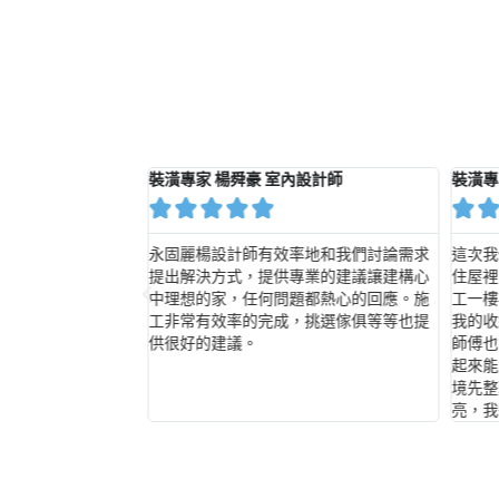
& 室內設計師
裝潢專家 楊舜豪 室內設計師
裝潢專






鎖定統包，上網找了
永固麗楊設計師有效率地和我們討論需求
這次我
紛很多…心裡很不
提出解決方式，提供專業的建議讓建構心
住屋裡
，從中找到了許先生。
中理想的家，任何問題都熱心的回應。施
工一樓
很務實，接下來的溝
工非常有效率的完成，挑選傢俱等等也提
我的收
站在客人的需求著
供很好的建議。
師傅也
裝潢，錢花在刀口
起來能
真心推薦這對年輕的
境先整
亮，我