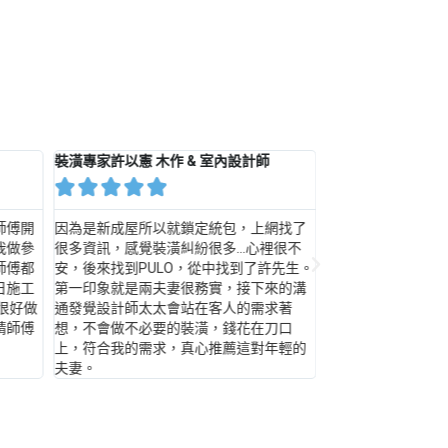
裝潢專家許以憲 木作 & 室內設計師
裝潢專家 楊舜豪 










師傅開
因為是新成屋所以就鎖定統包，上網找了
永固麗楊設計師有
我做參
很多資訊，感覺裝潢糾紛很多…心裡很不
提出解決方式，提
師傅都
安，後來找到PULO，從中找到了許先生。
中理想的家，任何
日施工
第一印象就是兩夫妻很務實，接下來的溝
工非常有效率的完
很好做
通發覺設計師太太會站在客人的需求著
供很好的建議。
請師傅
想，不會做不必要的裝潢，錢花在刀口
上，符合我的需求，真心推薦這對年輕的
夫妻。