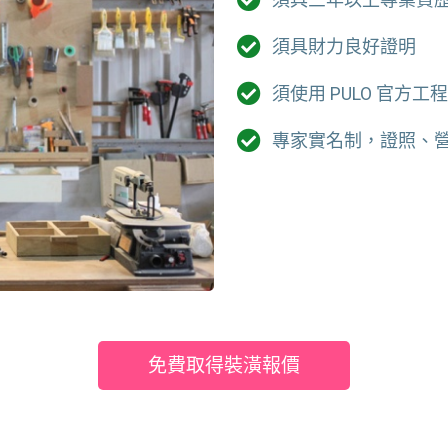
須具財力良好證明
須使用 PULO 官方工
專家實名制，證照、
免費取得裝潢報價