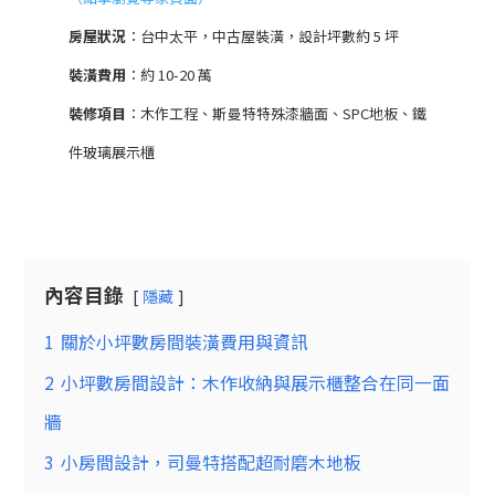
房屋狀況
：台中太平，中古屋裝潢，設計坪數約 5 坪
裝潢費用
：約 10-20 萬
裝修項目
：木作工程、斯曼特特殊漆牆面、SPC地板、鐵
件玻璃展示櫃
內容目錄
隱藏
1
關於小坪數房間裝潢費用與資訊
2
小坪數房間設計：木作收納與展示櫃整合在同一面
牆
3
小房間設計，司曼特搭配超耐磨木地板