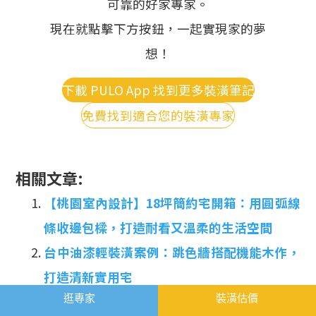
可靠的好家專家。
現在就點擊下方按鈕，一起實現家的夢
想！
下載 PULO App 找到更多裝潢筆記
免費找到適合您的裝潢專家
相關文章:
【桃園室內設計】18坪簡約宅開箱：用圓弧線
條收邊包樑，打造耐看又溫柔的生活空間
台中油漆輕裝潢案例：跳色牆搭配機能木作，
打造清新實用宅
逛專家
裝潢估價
新北輕裝潢體驗，35萬裝潢費用完工兩人一狗