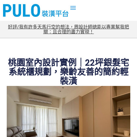
好評/我有許多天馬行空的想法，周設計師總能以專業幫我把
關：且合理的盡力實現！
桃園室內設計實例｜22坪銀髮宅
系統櫃規劃，樂齡友善的簡約輕
裝潢