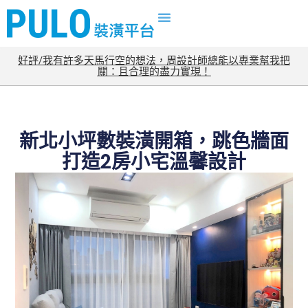
好評/我有許多天馬行空的想法，周設計師總能以專業幫我把
關：且合理的盡力實現！
新北小坪數裝潢開箱，跳色牆面
打造2房小宅溫馨設計