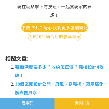
現在就點擊下方按鈕，一起實現家的夢
想！
下載 PULO App 找到更多裝潢筆記
免費找到適合您的裝潢專家
相關文章:
鞋櫃深度要多少？收納怎麼做？鞋櫃設計4攻
略！
30個玄關設計公開，屏風、穿鞋椅、落塵區化
解玄關風水！
精選30個玄關設計實例：玻璃屏風、洞洞板、
逛專家
裝潢估價