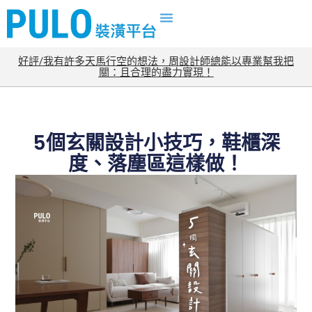
好評/我有許多天馬行空的想法，周設計師總能以專業幫我把
關：且合理的盡力實現！
5個玄關設計小技巧，鞋櫃深
度、落塵區這樣做！