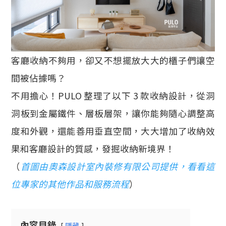
客廳收納不夠用，卻又不想擺放大大的櫃子們讓空
間被佔據嗎？
不用擔心！PULO 整理了以下 3 款收納設計，從洞
洞板到金屬鐵件、層板層架，讓你能夠隨心調整高
度和外觀，還能善用垂直空間，大大增加了收納效
果和客廳設計的質感，發掘收納新境界！
（
首圖由奧森設計室內裝修有限公司提供，看看這
位專家的其他作品和服務流程
）
內容目錄
隱藏