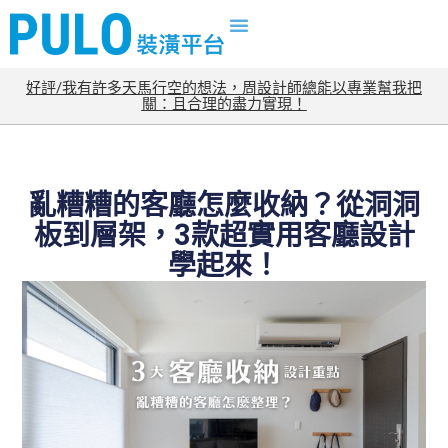
好評/我有許多天馬行空的想法，周設計師總能以專業幫我把
關：且合理的盡力實現！
亂糟糟的客廳怎麼收納？從洞洞
板到層架，3款超實用客廳設計
學起來！