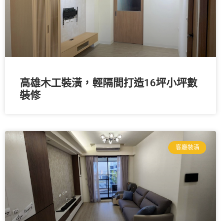
高雄木工裝潢，輕隔間打造16坪小坪數
裝修
客廳裝潢