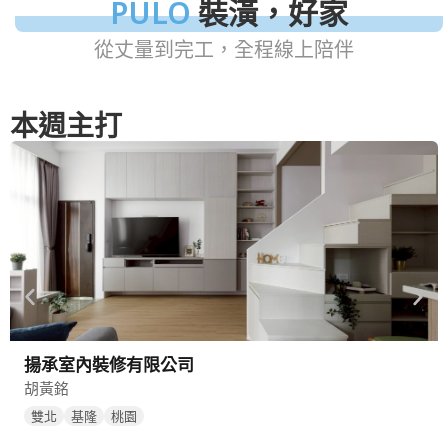
PULO
裝潢，好家
從丈量到完工，全程線上陪伴
本週主打
瑞燁室內裝修設計有限公司
曾正陽
雙北