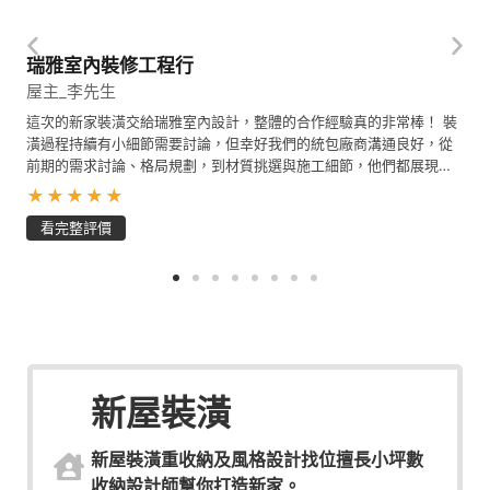
瑞雅室內裝修工程行
屋主_李先生
這次的新家裝潢交給瑞雅室內設計，整體的合作經驗真的非常棒！ 裝
潢過程持續有小細節需要討論，但幸好我們的統包廠商溝通良好，從
前期的需求討論、格局規劃，到材質挑選與施工細節，他們都展現了
極高的專業與耐心。
★★★★★
看完整評價
新屋裝潢
新屋裝潢重收納及風格設計找位擅長小坪數
收納設計師幫你打造新家。