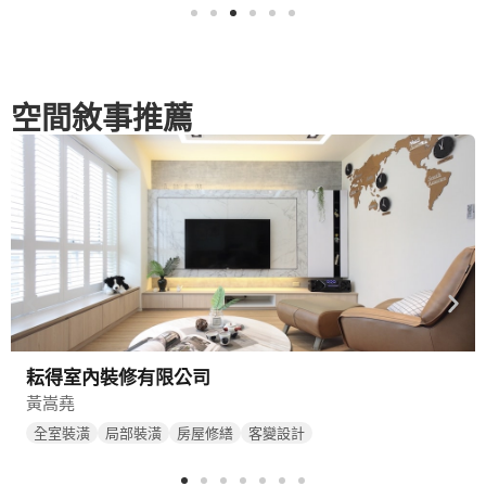
空間敘事推薦
耘得室內裝修有限公司
黃嵩堯
全室裝潢
局部裝潢
房屋修繕
客變設計