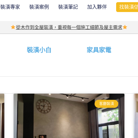
裝潢專家
裝潢案例
裝潢筆記
加入夥伴
找裝潢
從木作到全屋裝潢，重視每一個施工細節及屋主需求
裝潢小白
家具家電
客廳裝潢