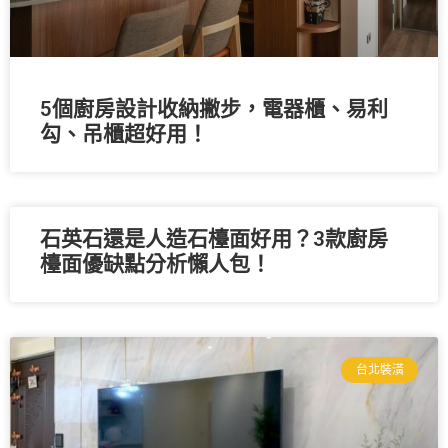
5個廚房設計收納撇步，電器櫃、易利
勾、吊櫃超好用！
石英石還是人造石檯面好用？3款廚房
檯面優缺點分析懶人包！
台北裝潢