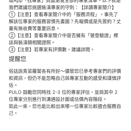
版App「找專家」頁面瀏覽全部的專家清單。以下就是
我們建議您挑選裝潢專家的守則：【詳讀專家簡介】
①【注意】查看專家簡介中的「服務流程」，事先了
解該位專家的服務習慣先畫圖？先報價或是先簽約？丈
量有無收費等重要訊息。
②【注意】查看專家簡介中是否擁有「營登驗證」標
誌與裝潢類相關證照。
③【注意】若專家有評價數，建議詳閱。
提醒您
俗話說青菜蘿蔔各有所好～儘管您已參考專家們的評價
和資訊，但仍不能忽略自己與專家互動的感受和謹慎評
估。
PULO 鼓勵您同時找 2-3 位的專家評估，並與其中 2
位專家分別進行到溝通設計圖或估價內容階段。
如此一來，您也能比較出來哪一位專家比較適合服務自
己。