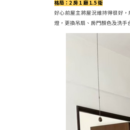
格局：2 房 1 廳 1.5 衛
好心前屋主將屋況維持得很好，
燈，更換吊扇、房門顏色及洗手