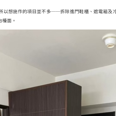
所以想施作的項目並不多──拆除進門鞋櫃、遮電箱及
台檯面。