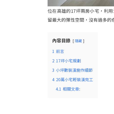
位在高雄的17坪兩房小宅，利
留最大的彈性空間，沒有過多的
內容目錄
隱藏
1
前言
2
17坪小宅規劃
3
小坪數裝潢施作細節
4
20萬小宅輕裝潢完工
4.1
相關文章: