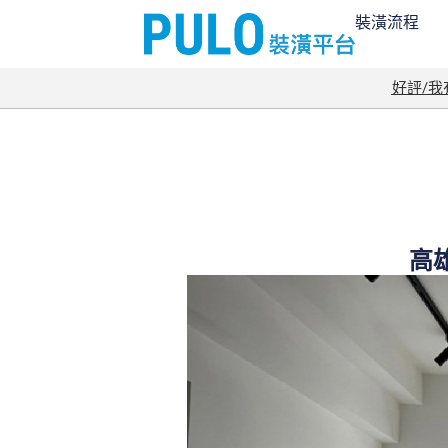
裝潢流程
好評/
高