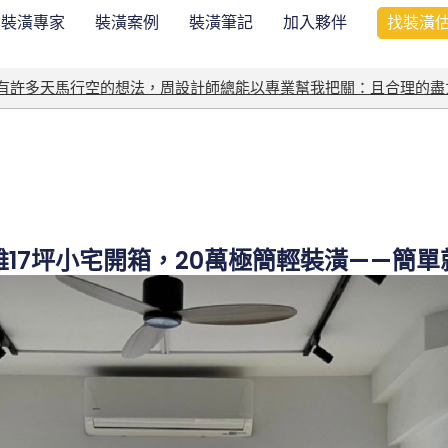
裝潢專家
裝潢案例
裝潢筆記
加入夥伴
找裝潢
我有許多天馬行空的想法，周設計師總能以專業幫我把關：且合理的盡
雄17坪小宅開箱，20萬極簡輕裝潢——簡單