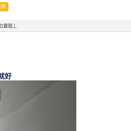
估價
力實現！
就好