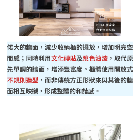
偌大的牆面，減少收納櫃的擺放，增加明亮空
間感；同時利用
文化磚貼
及
跳色油漆
，取代原
先單調的牆面，增添豐富度。櫃體使用開放式
不規則造型
，而非傳統方正形狀來與其後的牆
面相互映襯，形成整體的和諧感。