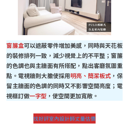
窗簾盒
可以遮蔽零件增加美感，同時與天花板
的裝修排列一致，減少視覺上的不平整；窗簾
的色調也與主牆面有所搭配，點出客廳氛圍重
點。電視牆則大膽使採用
明亮、簡潔板式
，保
留主牆面的色調的同時又不影響空間亮度；電
視櫃訂做
一字型
，使空間更加寬敞。
找好評室內設計師丈量估價