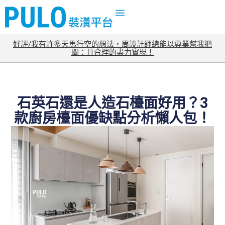
好評/我有許多天馬行空的想法，周設計師總能以專業幫我把
關：且合理的盡力實現！
石英石還是人造石檯面好用？3
款廚房檯面優缺點分析懶人包！