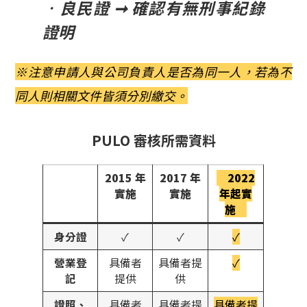
．
良民證 ➞ 確認有無刑事紀錄
證明
※注意申請人與公司負責人是否為同一人，若為不
同人則相關文件皆須分別繳交。
PULO 審核所需資料
2015 年
2017 年
2022
實施
實施
年起實
施
身分證
✓
✓
✓
營業登
具備者
具備者提
✓
記
提供
供
證照、
具備者
具備者提
具備者提