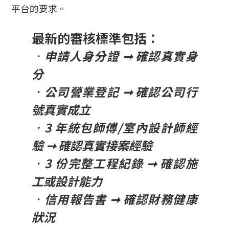
平台的要求。
最新的審核標準包括：
．
申請人身分證 ➞ 確認真實身
分
．
公司營業登記 ➞ 確認公司行
號真實成立
．
3 年統包師傅/室內設計師經
驗 ➞ 確認真實接案經驗
．
3 份完整工程紀錄 ➞ 確認施
工或設計能力
．
信用報告書 ➞ 確認財務健康
狀況