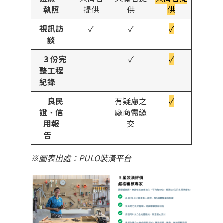
執照
提供
供
供
視訊訪
✓
✓
✓
談
3 份完
✓
✓
整工程
紀錄
良民
有疑慮之
✓
證、信
廠商需繳
用報
交
告
※圖表出處：PULO裝潢平台