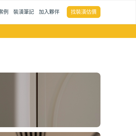
案例
裝潢筆記
加入夥伴
找裝潢估價