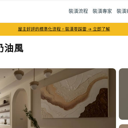
裝潢流程
裝潢專家
裝潢
屋主好評的標準化流程，裝潢零踩雷 → 立即了解
奶油風