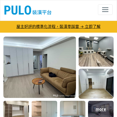
屋主好評的標準化流程，裝潢零踩雷 → 立即了解
呂祁霖-汐境室內裝修有限公司－PULO裝
more