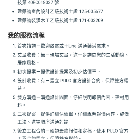
技第 40EC018037 號
建築物室內設計乙級技術士證 125-005677
建築物裝潢木工乙級技術士證 171-003209
我的服務流程
首次諮詢－歡迎致電或＋Line 溝通裝潢需求。
丈量收費：無－現場丈量，進一步詢問您的生活動線、
居家風格。
初次提案－提供設計提案及初步估價單。
設計收費：有－簽立 PULO 官方設計合約，保障雙方權
益。
雙方溝通－溝通設計圖面，仔細說明報價內容、建材用
料。
二次提案－提供詳細估價單，仔細說明報價內容、施做
工法、進場順序溝通討論
簽立工程合約－確認最終報價和定稿，使用 PULO 官方
工程合約簽立，保障雙方權益。