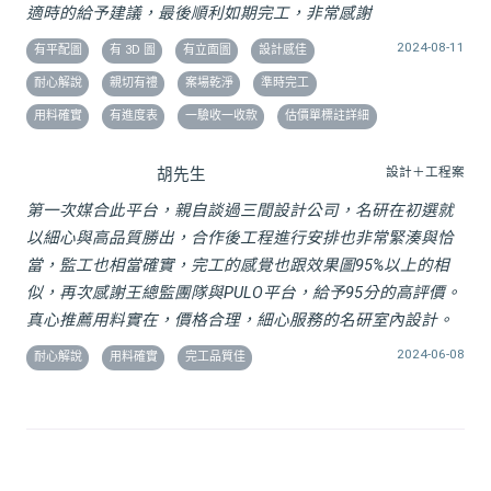
適時的給予建議，最後順利如期完工，非常感謝
2024-08-11
有平配圖
有 3D 圖
有立面圖
設計感佳
耐心解說
親切有禮
案場乾淨
準時完工
用料確實
有進度表
一驗收一收款
估價單標註詳細
胡先生
設計＋工程案
第一次媒合此平台，親自談過三間設計公司，名研在初選就
以細心與高品質勝出，合作後工程進行安排也非常緊湊與恰
當，監工也相當確實，完工的感覺也跟效果圖95%以上的相
似，再次感謝王總監團隊與PULO平台，給予95分的高評價。
真心推薦用料實在，價格合理，細心服務的名研室內設計。
2024-06-08
耐心解說
用料確實
完工品質佳