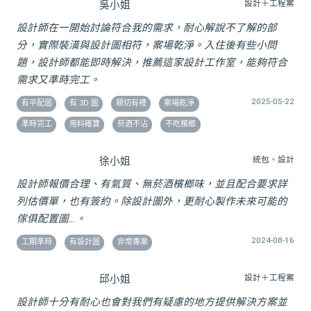
吳小姐
設計＋工程案
設計師在一開始討論符合我的需求，耐心解說不了解的部
分，實際裝潢與設計圖相符，案場乾淨。入住後有些小問
題，設計師都能即時解決，推薦這家設計工作室，能夠符合
需求又準時完工。
2025-05-22
有平配圖
有 3D 圖
親切有禮
案場乾淨
準時完工
用料確實
菸酒不沾
不吃檳榔
徐小姐
統包、設計
設計師報價合理、有氣質、無菸酒檳榔味，並且配合要求詳
列估價單，也有簽約。除設計圖外，更耐心製作未來可能的
傢俱配置圖…。
2024-08-16
工期準時
有設計圖
非常專業
邱小姐
設計＋工程案
設計師十分有耐心也會對我們有疑慮的地方提供解決方案並