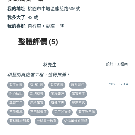
我的地址:
桃園市中壢區龍慈路606號
我多大了:
43 歲
我的喜好:
自行車，愛貓一族
整體評價 (5)
林先生
設計＋工程案
積極認真處理工程，值得推薦！
2025-07-14
有平配圖
有 3D 圖
有立面圖
設計感佳
耐心解說
親切有禮
案場乾淨
確實監工
準時完工
用料確實
有進度表
菸酒不沾
不吃檳榔
不用催進度
完工品質佳
有工程日誌
有材料證明書
一驗收一收款
估價單標註詳細