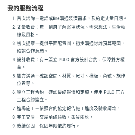
我的服務流程
首次諮詢－電話或line溝通裝潢需求，及約定丈量日期。
丈量收費：無－到府了解案場狀況、需求想法、生活動
線及風格。
初次提案－提供平面配置圖，初步溝通討論預算範圍，
確認合作意願。
設計收費：有－簽立 PULO 官方設計合約，保障雙方權
益。
雙方溝通－確認空間、材質、尺寸、樣板、色號、施作
位置等。
簽立工程合約－確認最終報價和定稿，使用 PULO 官方
工程合約簽立。
進場施工－依照合約協定報告施工進度及驗收請款。
完工交屋－交屋前總驗收，銀貨兩訖。
後續保固－保固年限依約履行。