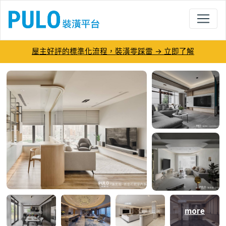
屋主好評的標準化流程，裝潢零踩雷 → 立即了解
陳思翰-琉金花開室內裝修有限公司－PU
more