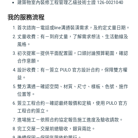
建築物室內裝修工程管理乙級技術士證 126-0021040
我的服務流程
首次諮詢－電話或line溝通裝潢需求，及約定丈量日期。
丈量收費：有－到府丈量，了解需求想法、生活動線及
風格。
初次提案－提供平面配置圖，口頭討論預算範圍，確認
合作意願。
設計收費：有－簽立 PULO 官方設計合約，保障雙方權
益。
雙方溝通－確認空間、材質、尺寸、樣板、色號、施作
位置等。
簽立工程合約－確認最終報價和定稿，使用 PULO 官方
工程合約簽立。
進場施工－依照合約協定報告施工進度及驗收請款。
完工交屋－交屋前總驗收，銀貨兩訖。
後續保固－保固年限依約履行。