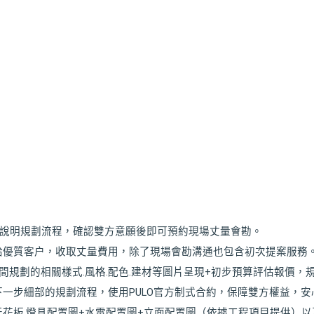
求以及說明規劃流程，確認雙方意願後即可預約現場丈量會勘。
優質客户，收取丈量費用，除了現場會勘溝通也包含初次提案服務。
間規劃的相關樣式.風格.配色.建材等圖片呈現+初步預算評估報價，
一步細部的規劃流程，使用PULO官方制式合約，保障雙方權益，安
花板.燈具配置圖+水電配置圖+立面配置圖（依據工程項目提供）以