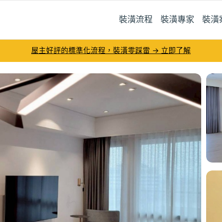
裝潢流程
裝潢專家
裝潢
屋主好評的標準化流程，裝潢零踩雷 → 立即了解
司－PULO裝潢平台