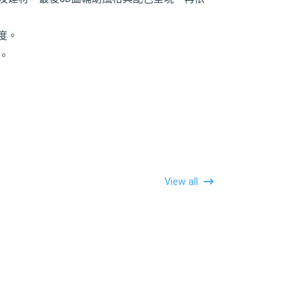
度。
。
View all