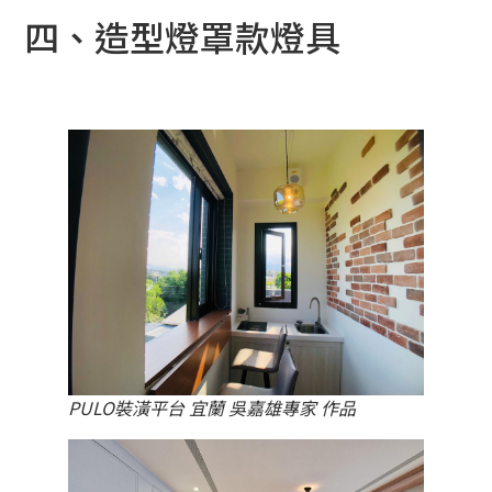
四、造型燈罩款燈具
PULO裝潢平台 宜蘭 吳嘉雄專家 作品