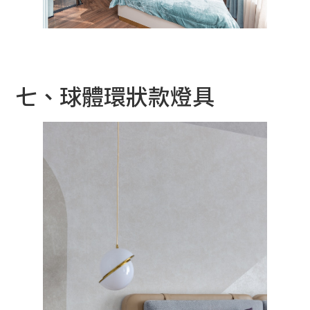
七、球體環狀款燈具