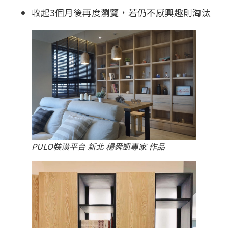
收起3個月後再度瀏覽，若仍不感興趣則淘汰
PULO裝潢平台 新北 楊舜凱專家 作品