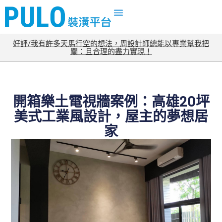
好評/我有許多天馬行空的想法，周設計師總能以專業幫我把
關：且合理的盡力實現！
開箱樂土電視牆案例：高雄20坪
美式工業風設計，屋主的夢想居
家