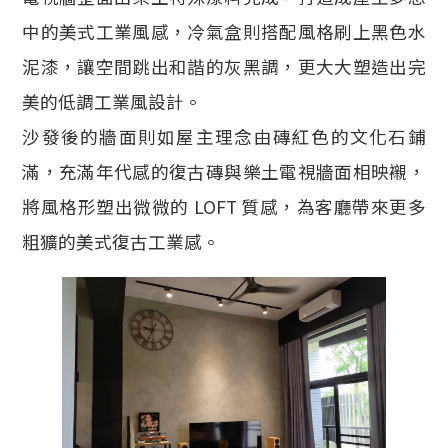
中的美式工業風感，冷氣盒則搭配風格刷上黑色水
泥漆，讓空間跳出和諧的灰黑調，更大大塑造出完
美的低調工業風設計。
沙發後的牆面則如屋主理念由磚紅色的文化石鋪
滿，充滿年代感的復古磚與樂土電視牆面相映襯，
將風格形塑出微微的 LOFT 質感，為客廳帶來更多
粗獷的美式復古工業感。