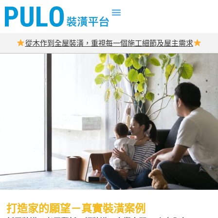
從木作到全屋裝潢，重視每一個施工細節及屋主需求
打造家的願望－真實裝潢案例