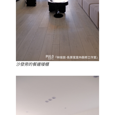
沙發旁的餐邊矮櫃