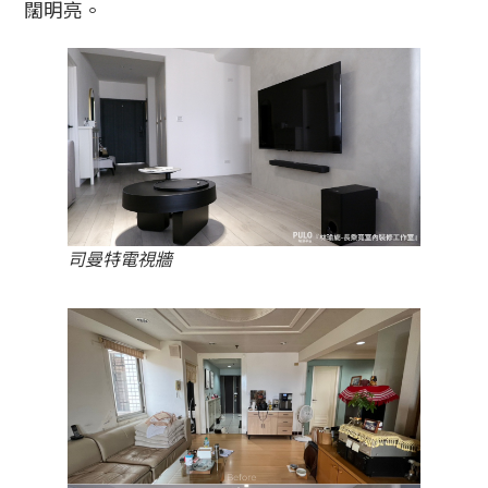
闊明亮。
司曼特電視牆