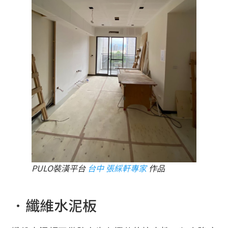
PULO裝潢平台
台中 張綵軒專家
作品
．纖維水泥板