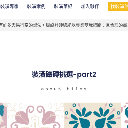
裝潢專家
裝潢案例
裝潢筆記
加入夥伴
找裝潢
我有許多天馬行空的想法，周設計師總能以專業幫我把關：且合理的盡
裝潢磁磚挑選-part2