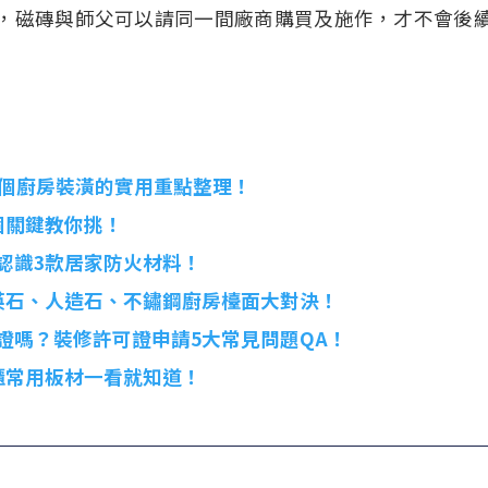
，磁磚與師父可以請同一間廠商購買及施作，才不會後
0個廚房裝潢的實用重點整理！
個關鍵教你挑！
認識3款居家防火材料！
英石、人造石、不鏽鋼廚房檯面大對決！
證嗎？裝修許可證申請5大常見問題QA！
櫃常用板材一看就知道！