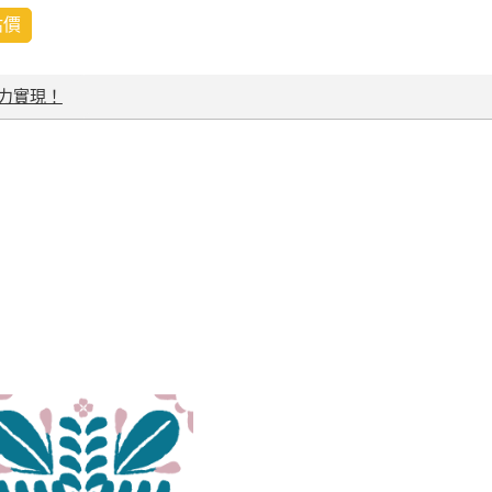
估價
力實現！