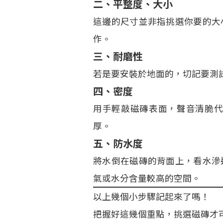
二、平整度、大小
這邊的尺寸並非指挑選你要的大
作。
三、耐磨性
若是要安裝於地面的，切記要測
四、密度
用手輕敲磁磚表面，聲音清脆
厚。
五、防水度
將水倒在磁磚的背面上，看水滲
氣或水分含量較高的空間。
以上幾個小步驟記起來了嗎！
把握好這幾個重點，挑選磁磚才