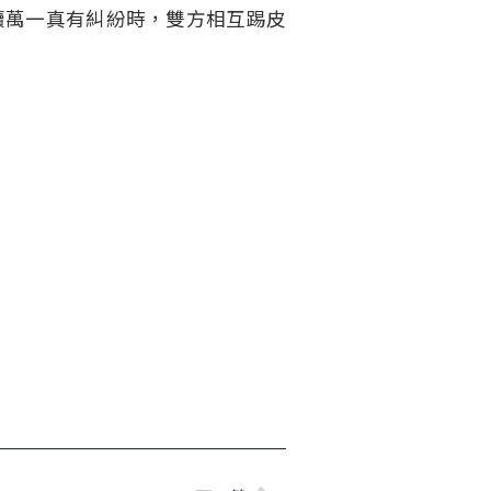
續萬一真有糾紛時，雙方相互踢皮