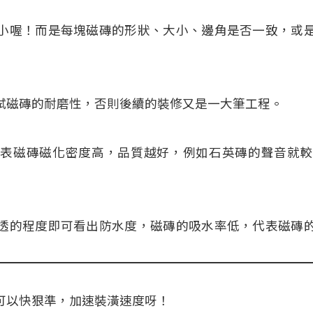
小喔！而是每塊磁磚的形狀、大小、邊角是否一致，或
試磁磚的耐磨性，否則後續的裝修又是一大筆工程。
代表磁磚磁化密度高，品質越好，例如石英磚的聲音就較
透的程度即可看出防水度，磁磚的吸水率低，代表磁磚
可以快狠準，加速裝潢速度呀！