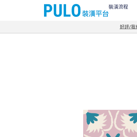
裝潢流程
好評/