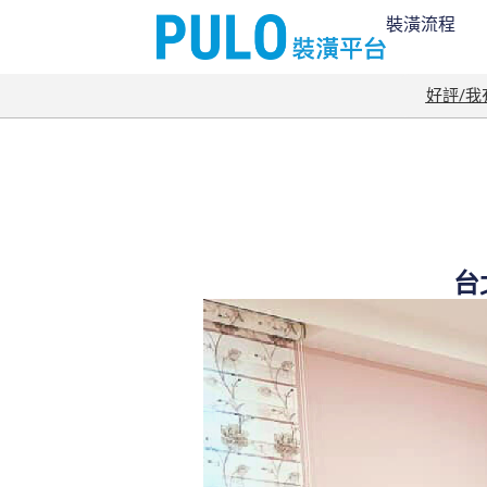
裝潢流程
好評/
台