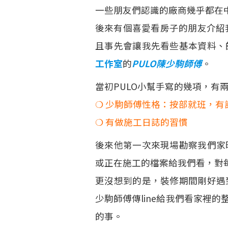
一些朋友們認識的廠商幾乎都在
後來有個喜愛看房子的朋友介紹我
且事先會讓我先看些基本資料、
工作室
的
PULO陳少駒師傅
。
當初PULO小幫手寫的幾項，有
❍ 少駒師傅性格：按部就班，有
❍ 有做施工日誌的習慣
後來他第一次來現場勘察我們家
或正在施工的檔案給我們看，對
更沒想到的是，裝修期間剛好遇
少駒師傅傳line給我們看家裡
的事。