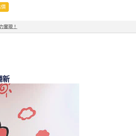
估價
力實現！
翻新