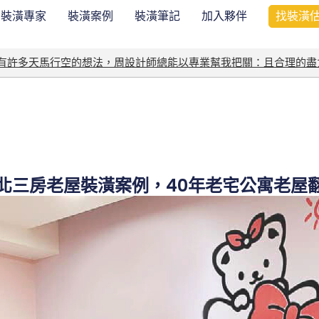
裝潢專家
裝潢案例
裝潢筆記
加入夥伴
找裝潢
我有許多天馬行空的想法，周設計師總能以專業幫我把關：且合理的盡
北三房老屋裝潢案例，40年老宅公寓老屋