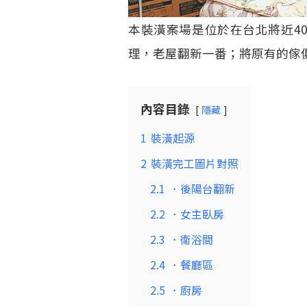
本裝潢案場是位於在台北將近4
理，老屋翻新一番；將原有的傢
內容目錄
隱藏
1
裝潢起源
2
裝潢完工圖片對照
2.1
．後陽台翻新
2.2
．女主臥房
2.3
．衛浴間
2.4
．餐廳區
2.5
．廚房